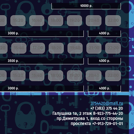
10000 р.
:00
15:20
16:40
18:00
19:20
20:40
22:00
3000 р.
4000 р.
:20
15:40
17:00
18:20
19:40
21:00
22:20
3500 р.
4000 р.
:00
15:20
16:40
18:00
19:20
20:40
22:00
3000 р.
4000 р.
3754420@mail.ru
+7 (383) 375 44 20
Галущака 1а, 2 этаж 8-923-775-44-20
пр.Димитрова 1, вход со стороны
проспекта +7-913-729-01-01