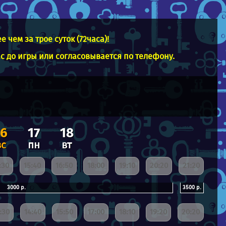
чем за трое суток (72часа)!
ас до игры или согласовывается по телефону.
16
17
18
вс
пн
вт
:30
15:40
16:50
18:00
19:10
20:20
21:20
3000 р.
3500 р.
:30
14:40
15:50
17:00
18:10
19:20
20:20