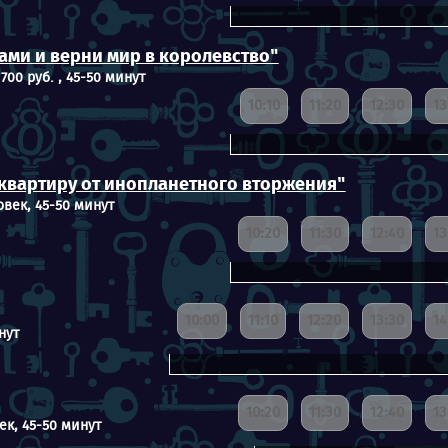
ами и верни мир в королевство"
700 руб. , 45-50 минут
10:10
11:20
12:30
13
квартиру от инопланетного вторжения"
овек, 45-50 минут
10:20
11:30
12:40
13
10:00
11:10
12:20
13:30
14
нут
10:20
11:30
12:40
13
ек, 45-50 минут