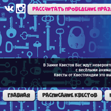
Рассчитать проведение пра
В Замке Квестов Вас ждут невероя
с весёлыми анима
Квесты от Квестляндии это в
Главная
Расписание квестов