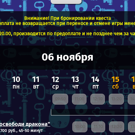
Внимание! При бронировании квеста
плата не возвращается при переносе и отмене игры менее 
0.00, производится по предоплате и не позднее чем за ч
06 ноября
10
11
12
13
14
15
пн
вт
ср
чт
пт
сб
09:50
11:00
12:10
13:20
14
 освободи дракона"
10:00
11:10
12:20
13
 700 руб., 45-50 минут