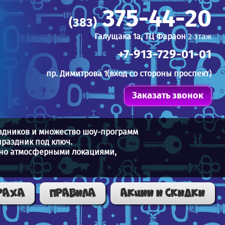
375-44-20
(383)
Галущака 1а, ТЦ Фараон
2 этаж
+7-913-729-01-01
пр. Димитрова 1(вход со стороны проспект)
Заказать звонок
аздников и множество шоу-программ
раздник под ключ.
ятно атмосферными локациями,
РАХА
Правила
Акции и скидки