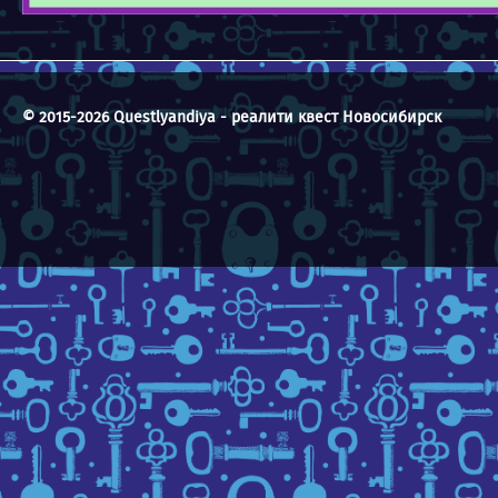
© 2015-2026 Questlyandiya - реалити квест Новосибирск