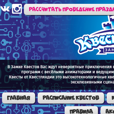
Рассчитать проведение празд
В Замке Квестов Вас ждут невероятные приключения 
программ с весёлыми аниматорами и ведущими
Квесты от Квестляндии это высокотехнологичные кв
эксклюзивными сцена
Главная
Расписание квестов
Правила
Ак