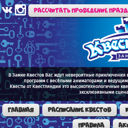
Рассчитать проведение праз
В Замке Квестов Вас ждут невероятные приключения 
программ с весёлыми аниматорами и ведущими
Квесты от Квестляндии это высокотехнологичные кв
эксклюзивными сцена
Главная
Расписание квестов
Правила
Ак