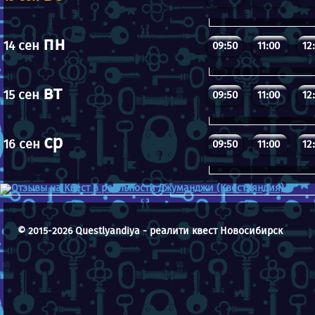
пн
14 сен
09:50
11:00
12
вт
15 сен
09:50
11:00
12
ср
16 сен
09:50
11:00
12
© 2015-2026 Questlyandiya - реалити квест Новосибирск