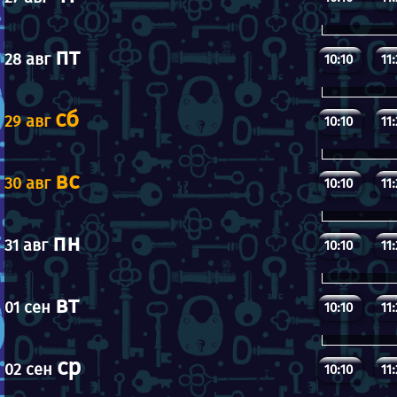
пт
28 авг
10:10
11
сб
29 авг
10:10
11
вс
30 авг
10:10
11
пн
31 авг
10:10
11
вт
01 сен
10:10
11
ср
02 сен
10:10
11