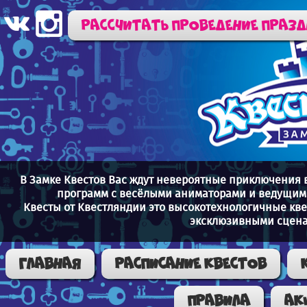
Рассчитать проведение праз
В Замке Квестов Вас ждут невероятные приключения 
программ с весёлыми аниматорами и ведущими
Квесты от Квестляндии это высокотехнологичные кв
эксклюзивными сцена
Главная
Расписание квестов
Правила
Ак