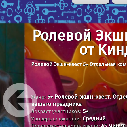
Ролевой Экш
от Кин
Ролевой Экшн-квест 5+ Отдельная ко
5+ Ролевой экшн-квест. Отд
Жанр:
вашего праздника
5+
Возраст участников:
Средний
Уроверь сложности:
45 минут
Продолжительность квеста: