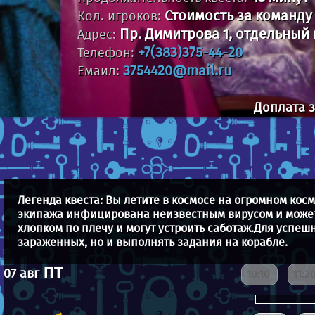
Стоимость за команду 4
Кол. игроков:
Пр. Димитрова 1, отдельный 
Адрес:
+7(383)375-44-20
Телефон:
3754420@mail.ru
Емаил:
Доплата з
Легенда квеста: Вы летите в космосе на огромном кос
экипажа инфицирована неизвестным вирусом и может 
хлопком по плечу и могут устроить саботаж.Для успе
зараженных, но и выполнять задания на корабле.
пт
07 авг
10:10
11:2