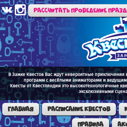
Рассчитать проведение праз
В Замке Квестов Вас ждут невероятные приключения 
программ с весёлыми аниматорами и ведущими
Квесты от Квестляндии это высокотехнологичные кв
эксклюзивными сцена
Главная
Расписание квестов
Правила
Ак