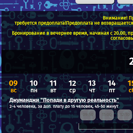
Внимание! П
требуется предоплата!Предоплата не возвращается 
Бронирование в вечернее время, начиная с 20.00, п
согласовы
09
10
11
12
13
14
1
вс
пн
вт
ср
чт
пт
с
Джуманджи "Попади в другую реальность"
2-4 человека, за доп. плату до 15 человек, 45-50 минут
09:50
11:00
12:10