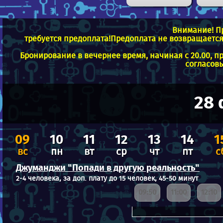
Внимание! П
требуется предоплата!Предоплата не возвращается 
Бронирование в вечернее время, начиная с 20.00, п
согласовы
28
09
10
11
12
13
14
1
вс
пн
вт
ср
чт
пт
с
Джуманджи "Попади в другую реальность"
2-4 человека, за доп. плату до 15 человек, 45-50 минут
09:50
11:00
12:10