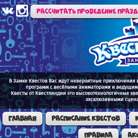
Рассчитать проведение праз
В Замке Квестов Вас ждут невероятные приключения 
программ с весёлыми аниматорами и ведущими
Квесты от Квестляндии это высокотехнологичные кв
эксклюзивными сцена
Главная
Расписание квестов
Правила
Ак