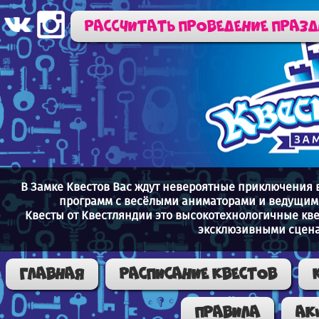
Рассчитать проведение праз
В Замке Квестов Вас ждут невероятные приключения 
программ с весёлыми аниматорами и ведущими
Квесты от Квестляндии это высокотехнологичные кв
эксклюзивными сцена
Главная
Расписание квестов
Правила
Ак