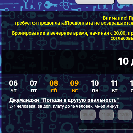
Внимание! П
требуется предоплата!Предоплата не возвращается 
Бронирование в вечернее время, начиная с 20.00, п
согласовы
10
06
07
08
09
10
11
чт
пт
сб
вс
пн
вт
Джуманджи "Попади в другую реальность"
2-4 человека, за доп. плату до 15 человек, 45-50 минут
09:50
11:00
12:10