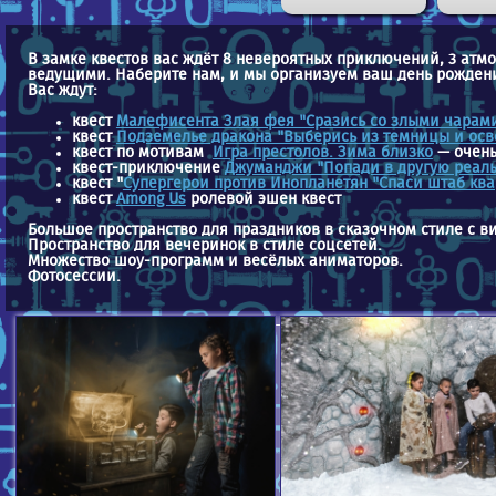
В замке квестов вас ждёт 8 невероятных приключений, 3 ат
ведущими. Наберите нам, и мы организуем ваш день рождени
Вас ждут:
квест
Малефисента Злая фея "Сразись со злыми чарами
квест
Подземелье дракона "Выберись из темницы и осв
квест по мотивам
Игра престолов. Зима близко
— очень
квест-приключение
Джуманджи "Попади в другую реаль
квест "
Супергерои против Инопланетян "Спаси штаб ква
квест
Among Us
ролевой эшен квест
Большое пространство для праздников в сказочном стиле с в
Пространство для вечеринок в стиле соцсетей.
Множество шоу-программ и весёлых аниматоров.
Фотосессии.