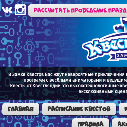
Рассчитать проведение праз
В Замке Квестов Вас ждут невероятные приключения 
программ с весёлыми аниматорами и ведущими
Квесты от Квестляндии это высокотехнологичные кв
эксклюзивными сцена
Главная
Расписание квестов
Правила
Ак