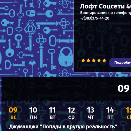
Лофт Соцсети 4
Бронирование по телефон
+7(383)375-44-20
Подробн
09
09
10
11
12
13
14
1
вс
пн
вт
ср
чт
пт
с
Джуманджи "Попади в другую реальность"