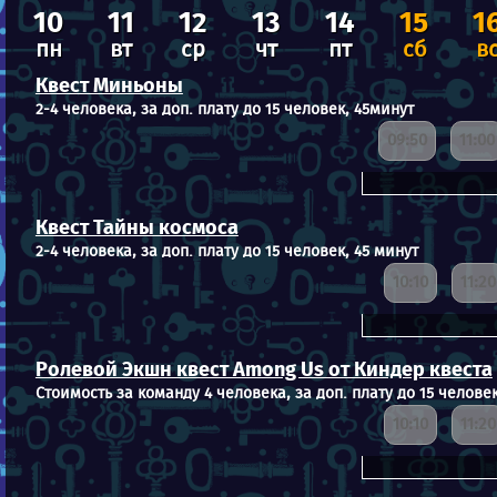
10
11
12
13
14
15
1
пн
вт
ср
чт
пт
сб
в
Квест Миньоны
2-4 человека, за доп. плату до 15 человек, 45минут
09:50
11:00
Квест Тайны космоса
2-4 человека, за доп. плату до 15 человек, 45 минут
10:10
11:20
Ролевой Экшн квест Among Us от Киндер квеста
Стоимость за команду 4 человека, за доп. плату до 15 человек
10:10
11:20