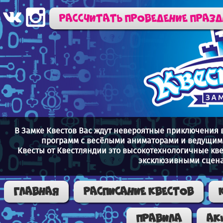
Рассчитать проведение праз
В Замке Квестов Вас ждут невероятные приключения 
программ с весёлыми аниматорами и ведущими
Квесты от Квестляндии это высокотехнологичные кв
эксклюзивными сцена
Главная
Расписание квестов
Правила
Ак