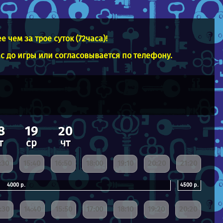
чем за трое суток (72часа)!
ас до игры или согласовывается по телефону.
8
19
20
т
ср
чт
:30
15:40
16:50
18:00
19:10
20:20
21:20
4000 р.
4500 р.
:30
14:40
15:50
17:00
18:10
19:20
20:20