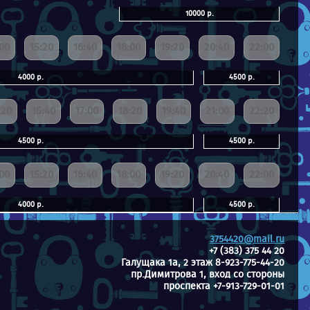
10000 р.
:00
15:20
16:40
18:00
19:20
20:40
22:00
4000 р.
4500 р.
:20
15:40
17:00
18:20
19:40
21:00
22:20
4500 р.
4500 р.
:00
15:20
16:40
18:00
19:20
20:40
22:00
4000 р.
4500 р.
3754420@mail.ru
+7 (383) 375 44 20
Галущака 1а, 2 этаж 8-923-775-44-20
пр.Димитрова 1, вход со стороны
проспекта +7-913-729-01-01