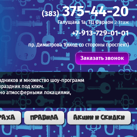
375-44-20
(383)
Галущака 1а, ТЦ Фараон
2 этаж
+7-913-729-01-01
пр. Димитрова 1(вход со стороны проспект)
Заказать звонок
аздников и множество шоу-программ
раздник под ключ.
ятно атмосферными локациями,
РАХА
Правила
Акции и скидки