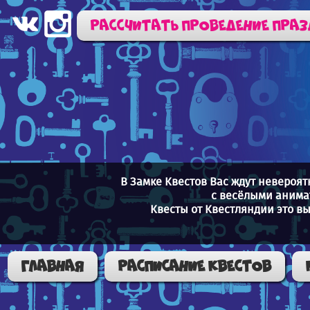
Рассчитать проведение пра
В Замке Квестов Вас ждут невероя
с весёлыми анима
Квесты от Квестляндии это в
Главная
Расписание квестов