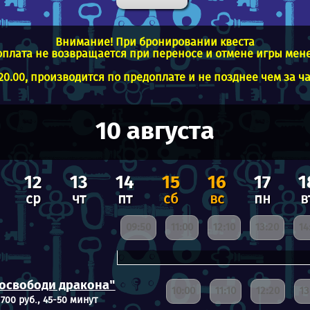
Внимание! При бронировании квеста
плата не возвращается при переносе и отмене игры менее 
0.00, производится по предоплате и не позднее чем за ч
10 августа
12
13
14
15
16
17
1
ср
чт
пт
сб
вс
пн
в
09:50
11:00
12:10
13:20
14
 освободи дракона"
10:00
11:10
12:20
13
 700 руб., 45-50 минут