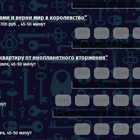
ами и верни мир в королевство"
700 руб. , 45-50 минут
10:10
11:20
12:30
13
квартиру от инопланетного вторжения"
овек, 45-50 минут
10:20
11:30
12:40
13
10:00
11:10
12:20
13:30
14
нут
10:20
11:30
12:40
13
ек, 45-50 минут