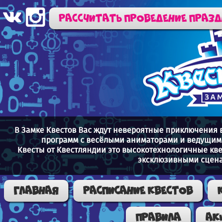
Рассчитать проведение праз
В Замке Квестов Вас ждут невероятные приключения 
программ с весёлыми аниматорами и ведущими
Квесты от Квестляндии это высокотехнологичные кв
эксклюзивными сцена
Главная
Расписание квестов
Правила
Ак